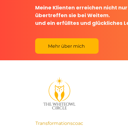
Meine Klienten erreichen nicht nur i
übertreffen sie bei Weitem.
und ein erfülltes und glückliches 
Mehr über mich
Transformationscoac