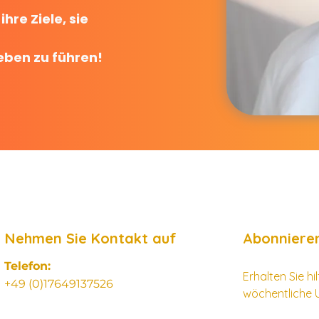
hre Ziele, sie
Leben zu führen!
Nehmen Sie Kontakt auf
Abonnieren
Telefon:
Erhalten Sie h
+49 (0)17649137526
wöchentliche 