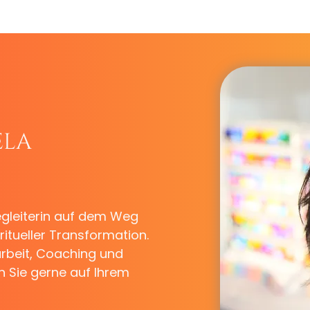
ela
egleiterin auf dem Weg
itueller Transformation.
arbeit, Coaching und
ch Sie gerne auf Ihrem