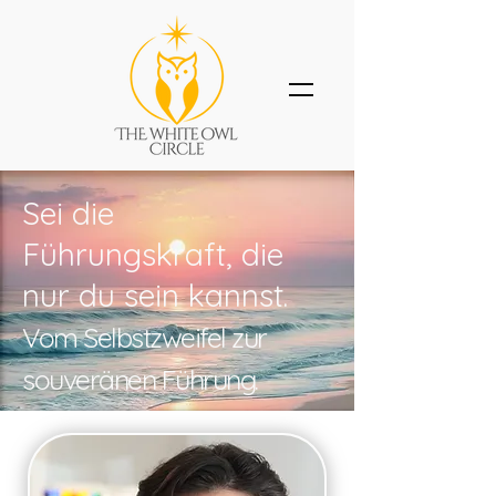
Sei die
Führungskraft, die
nur du sein kannst.
Vom Selbstzweifel zur
souveränen Führung.