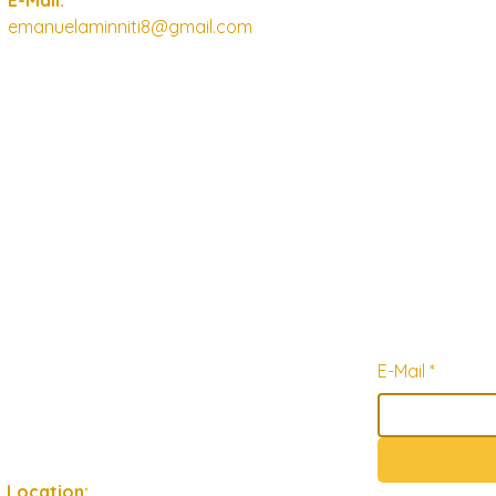
E-Mail:
emanuelaminniti8@gmail.com
E-Mail
*
Location: