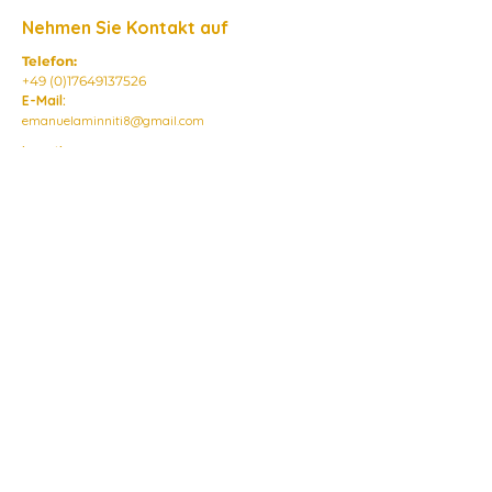
Nehmen Sie Kontakt auf
Telefon:
+49 (0)17649137526
E-Mail:
emanuelaminniti8@gmail.com
Location:
Werderstrasse 35
50672 Cologne,
Germany
Abonnieren Sie unseren Newsletter
Erhalten Sie hilfreiche Ressourcen und
wöchentliche Updates
E-Mail
*
Jetzt abonnieren