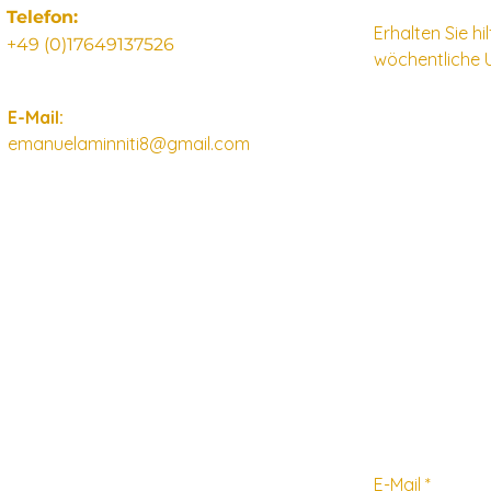
Telefon:
Erhalten Sie h
+49 (0)17649137526
wöchentliche 
E-Mail:
emanuelaminniti8@gmail.com
E-Mail
*