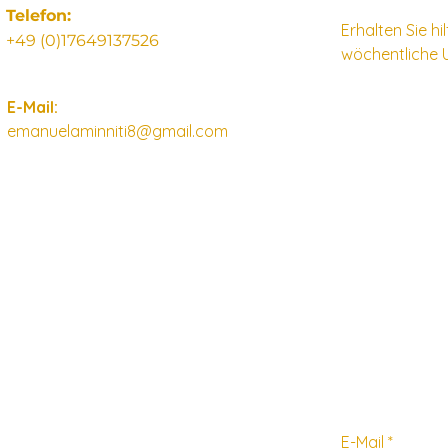
Telefon:
Erhalten Sie h
+49 (0)17649137526
wöchentliche 
E-Mail:
emanuelaminniti8@gmail.com
E-Mail
*